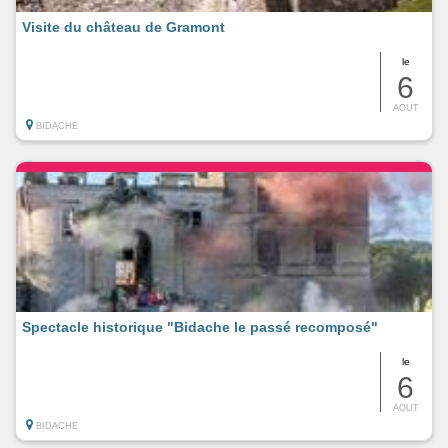
Visite du château de Gramont
le
6
AOUT
BIDACHE
Spectacle historique "Bidache le passé recomposé"
le
6
AOUT
BIDACHE