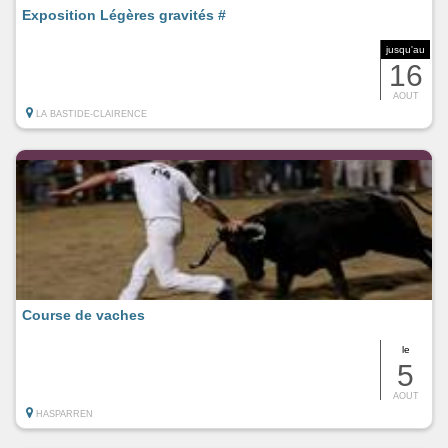
Exposition Légères gravités #
jusqu'au
16
AOUT
LA BASTIDE-CLAIRENCE
Course de vaches
le
5
AOUT
HASPARREN