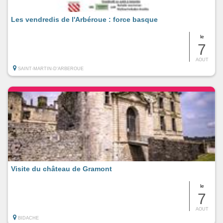
Les vendredis de l'Arbéroue : force basque
le
7
AOUT
SAINT-MARTIN-D'ARBEROUE
Visite du château de Gramont
le
7
AOUT
BIDACHE