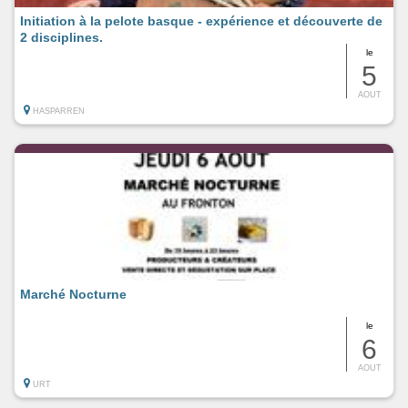
Initiation à la pelote basque - expérience et découverte de
2 disciplines.
le
5
AOUT
HASPARREN
Marché Nocturne
le
6
AOUT
URT