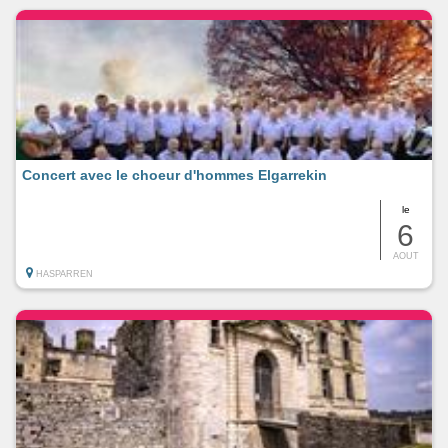
Concert avec le choeur d'hommes Elgarrekin
le
6
AOUT
HASPARREN