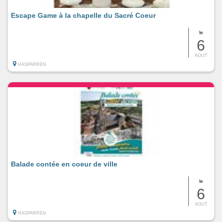
Escape Game à la chapelle du Sacré Coeur
le
6
AOUT
HASPARREN
Balade contée en coeur de ville
le
6
AOUT
HASPARREN