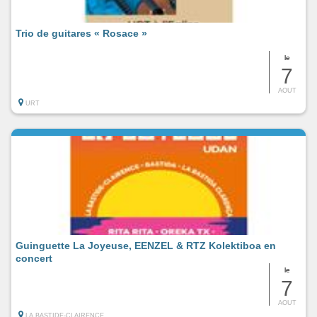
Trio de guitares « Rosace »
le
7
AOUT
URT
Guinguette La Joyeuse, EENZEL & RTZ Kolektiboa en
concert
le
7
AOUT
LA BASTIDE-CLAIRENCE