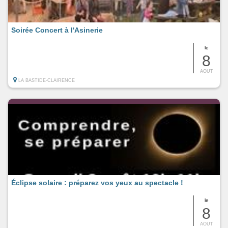
Soirée Concert à l'Asinerie
le
8
AOUT
LA BASTIDE-CLAIRENCE
Éclipse solaire : préparez vos yeux au spectacle !
le
8
AOUT