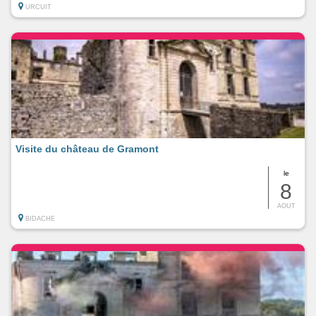
URCUIT
Visite du château de Gramont
le
8
AOUT
BIDACHE