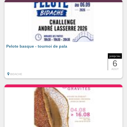
Pelote basque - tournoi de pala
jusqu'au
6
AOUT
BIDACHE