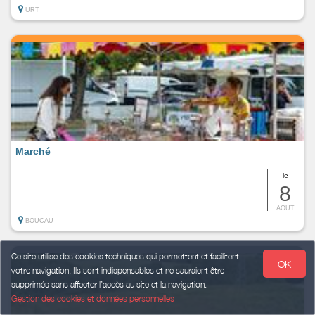
URT
Marché
le
8
AOUT
BOUCAU
Ce site utilise des cookies techniques qui permettent et facilitent
OK
votre navigation. Ils sont indispensables et ne sauraient être
supprimés sans affecter l’accès au site et la navigation.
Gestion des cookies et données personnelles