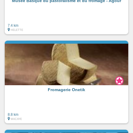
Musée Basque du pastoralisme et du fromage - Agour
7.4 km
HELETTE
Fromagerie Onetik
8.8 km
MACAYE